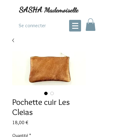
SASHA
Mademoiselle
Se connecter
Pochette cuir Les
Cleias
Prix
18,00 €
Quantité
*