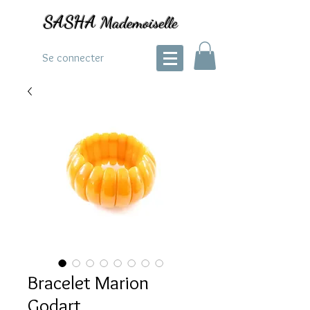
SASHA
Mademoiselle
Se connecter
Bracelet Marion
Godart