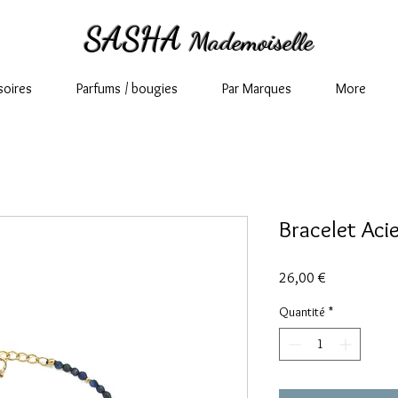
SASHA
Mademoiselle
soires
Parfums / bougies
Par Marques
More
Bracelet Aci
Prix
26,00 €
Quantité
*