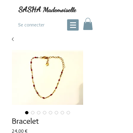
SASHA
Mademoiselle
Se connecter
Bracelet
Prix
24,00 €