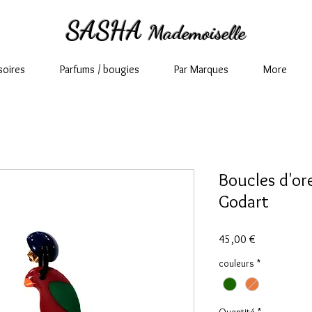
SASHA
Mademoiselle
soires
Parfums / bougies
Par Marques
More
Boucles d'ore
Godart
Prix
45,00 €
couleurs
*
Quantité
*