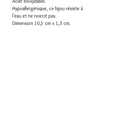
Acier inoxydable.
Hypoallergénique, ce bijou résiste à
l'eau et ne noircit pas.
Dimension 10,5 cm x 1,3 cm.
Livraison offerte dès 60€ d'achats
Click & Collect
sashamademoiselle@live.
fr
C.G.V
paiement sécurisé
© 2020 par Sasha Mademoiselle Montpellier