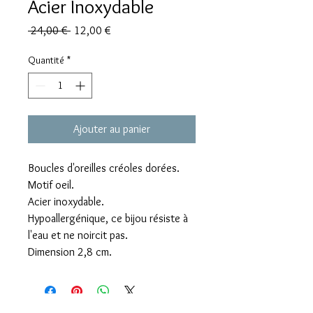
Acier Inoxydable
Prix
Prix
 24,00 € 
12,00 €
original
promotionnel
Quantité
*
Ajouter au panier
Boucles d'oreilles créoles dorées.
Motif oeil.
Acier inoxydable.
Hypoallergénique, ce bijou résiste à
l'eau et ne noircit pas.
Dimension 2,8 cm.