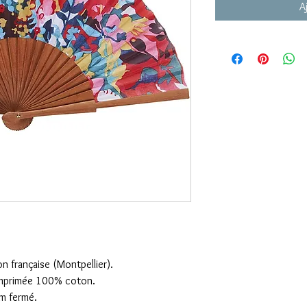
A
on française (Montpellier).
 imprimée 100% coton.
m fermé.