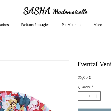
SASHA
Mademoiselle
soires
Parfums / bougies
Par Marques
More
Eventail Ve
Prix
35,00 €
Quantité
*