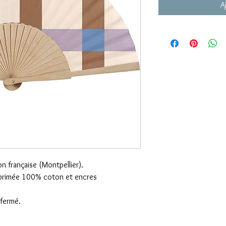
A
on française (Montpellier).
mprimée 100% coton et encres
fermé.