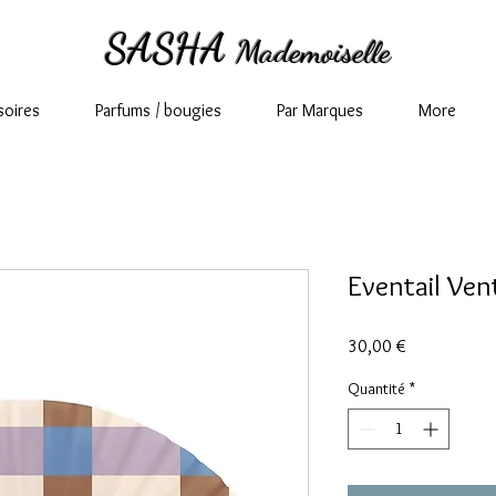
SASHA
Mademoiselle
soires
Parfums / bougies
Par Marques
More
Eventail Ve
Prix
30,00 €
Quantité
*