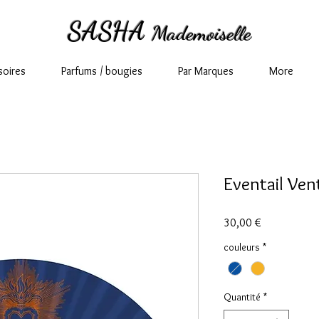
SASHA
Mademoiselle
soires
Parfums / bougies
Par Marques
More
Eventail Ve
Prix
30,00 €
couleurs
*
Quantité
*